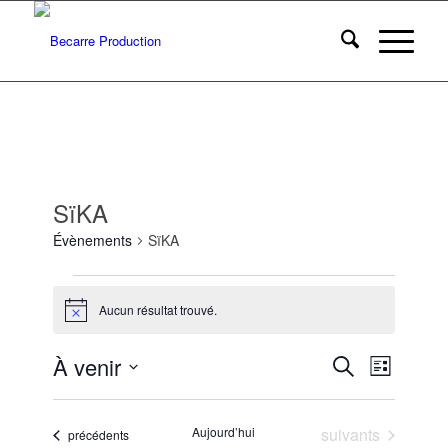
SïKA
Évènements
SïKA
Évènements
Aucun résultat trouvé.
Notice
Recherc
Navigat
À venir
Recherche
Liste
de
et
Sélectionnez
vues
une
navigatio
Évènem
Évènements
Aujourd’hui
suivants
Évènements
date.
précédents