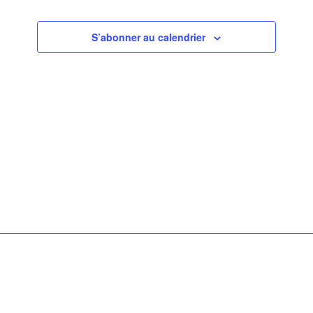
de
vues
S’abonner au calendrier
Évèneme