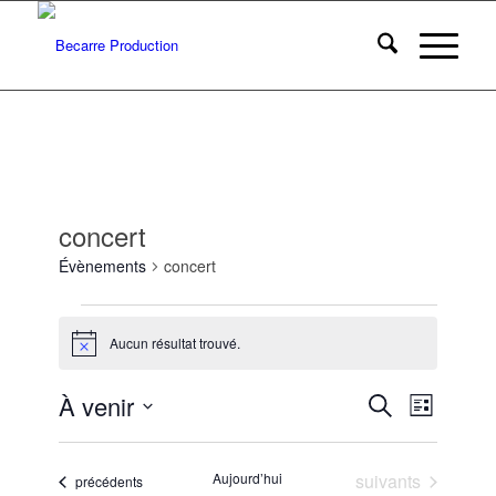
concert
Évènements
concert
Évènements
Aucun résultat trouvé.
Notice
Recherc
Navigat
À venir
Recherche
Liste
de
et
Sélectionnez
vues
une
navigatio
Évènem
Évènements
Aujourd’hui
suivants
Évènements
date.
précédents