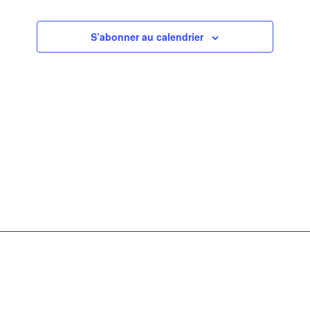
de
vues
S’abonner au calendrier
Évèneme