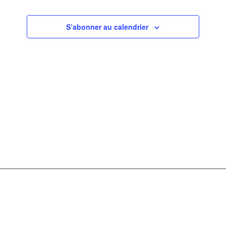
de
vues
S’abonner au calendrier
Évèneme