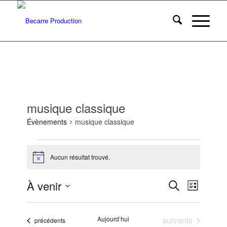
musique classique
Évènements
musique classique
Évènements
Aucun résultat trouvé.
Notice
Recherc
Navigat
À venir
Recherche
Liste
de
et
Sélectionnez
vues
une
navigatio
Évènem
Évènements
Aujourd’hui
suivants
Évènements
date.
précédents