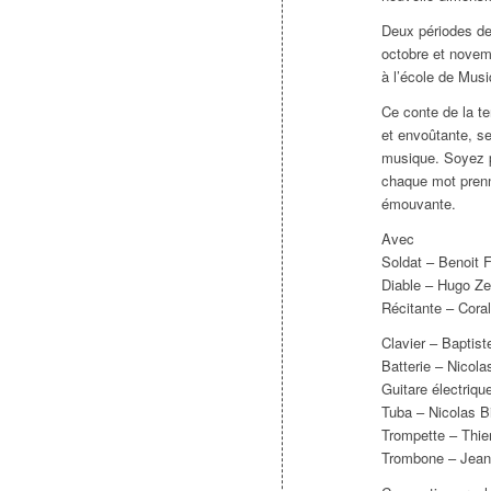
Deux périodes de
octobre et novem
à l’école de Mus
Ce conte de la te
et envoûtante, s
musique. Soyez p
chaque mot prenn
émouvante.
Avec
Soldat – Benoit 
Diable – Hugo Ze
Récitante – Cora
Clavier – Baptist
Batterie – Nicola
Guitare électriqu
Tuba – Nicolas B
Trompette – Thie
Trombone – Jean