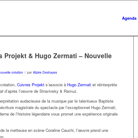
Agenda
s Projekt & Hugo Zermati – Nouvelle
/
ouvelle création
par
Alizée Deshayes
 création,
Cuivres Projekt
s’associe à
Hugo Zermati
et réinterprète
at
d’après l’oeuvre de Stravinsky & Ramuz.
erprétation audacieuse de la musique par le talentueux Baptiste
éécriture magistrale du spectacle par l’exceptionnel Hugo Zermati,
erne de l’histoire légendaire vous promet une expérience originale
n de la metteuse en scène Coraline Cauchi, l’œuvre prend une
on.