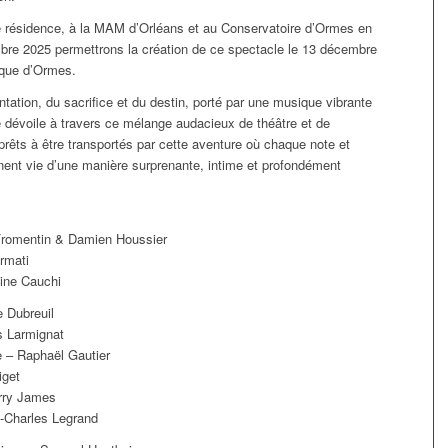
 résidence, à la MAM d’Orléans et au Conservatoire d’Ormes en
bre 2025 permettrons la création de ce spectacle le 13 décembre
ique d’Ormes.
ntation, du sacrifice et du destin, porté par une musique vibrante
e dévoile à travers ce mélange audacieux de théâtre et de
rêts à être transportés par cette aventure où chaque note et
ent vie d’une manière surprenante, intime et profondément
Fromentin & Damien Houssier
rmati
line Cauchi
e Dubreuil
s Larmignat
e – Raphaël Gautier
iget
rry James
-Charles Legrand