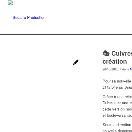
🎭 Cuivre
création
/
26/10/2025
dans
N
Pour sa nouvelle
L’Histoire du Sold
Grâce à une réint
Dubreuil et une r
cette version mod
et bouleversante.
Sous la directio
nouvelle dimensi