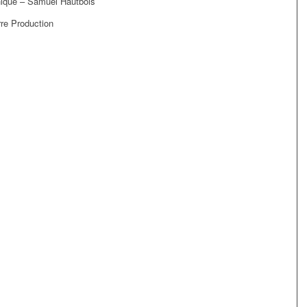
hique – Samuel Hautbois
rre Production