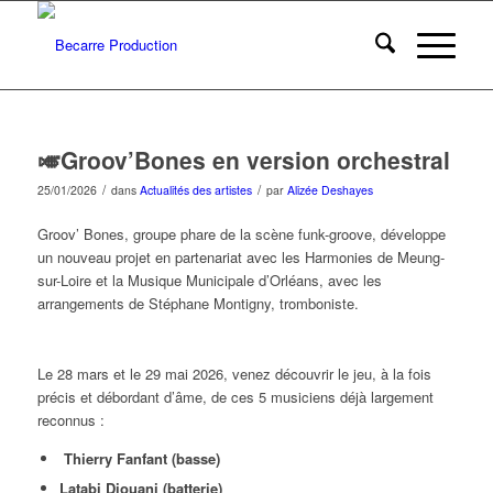
🎺Groov’Bones en version orchestral
/
/
25/01/2026
dans
Actualités des artistes
par
Alizée Deshayes
Groov’ Bones, groupe phare de la scène funk-groove, développe
un nouveau projet en partenariat avec les Harmonies de Meung-
sur-Loire et la Musique Municipale d’Orléans, avec les
arrangements de Stéphane Montigny, tromboniste.
Le 28 mars et le 29 mai 2026, venez découvrir le jeu, à la fois
précis et débordant d’âme, de ces 5 musiciens déjà largement
reconnus :
Thierry Fanfant (basse)
Latabi Diouani (batterie)